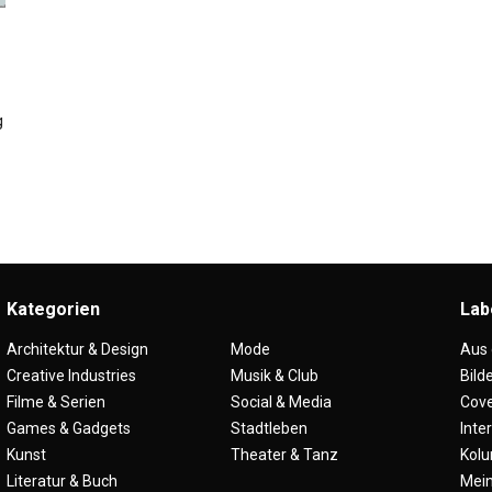
g
Kategorien
Lab
Architektur & Design
Mode
Aus
Creative Industries
Musik & Club
Bild
Filme & Serien
Social & Media
Cove
Games & Gadgets
Stadtleben
Inte
Kunst
Theater & Tanz
Kol
Literatur & Buch
Mei