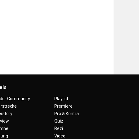
els
 der Community
Playlist
erstrecke
Premiere
rstory
Pro & Kontra
rview
Quiz
umne
Rezi
nung
Video