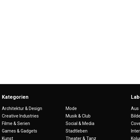
Kategorien
Lab
Architektur & Design
Mode
Aus
Creative Industries
Musik & Club
Bild
Filme & Serien
Social & Media
Cove
Games & Gadgets
Stadtleben
Inte
Kunst
Theater & Tanz
Kol