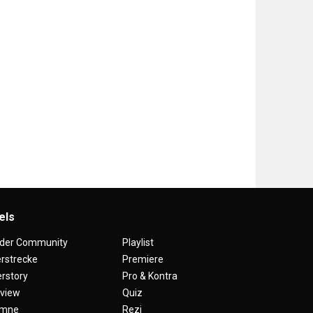
els
 der Community
Playlist
erstrecke
Premiere
rstory
Pro & Kontra
rview
Quiz
umne
Rezi