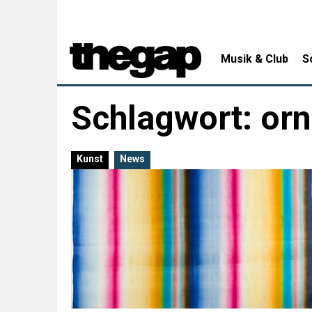
Musik & Club
S
Schlagwort:
or
Kunst
News