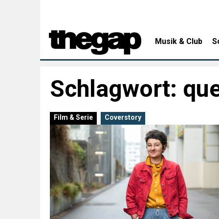
Musik & Club
S
Schlagwort:
que
Film & Serie
Coverstory