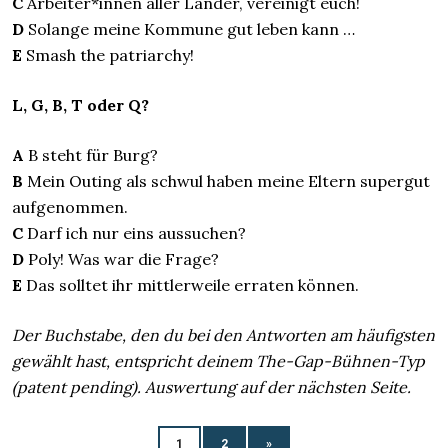
C
Arbeiter*innen aller Länder, vereinigt euch!
D
Solange meine Kommune gut leben kann …
E
Smash the patriarchy!
L, G, B, T oder Q?
A
B steht für Burg?
B
Mein Outing als schwul haben meine Eltern supergut
aufgenommen.
C
Darf ich nur eins aussuchen?
D
Poly! Was war die Frage?
E
Das solltet ihr mittlerweile erraten können.
Der Buchstabe, den du bei den Antworten am häufigsten
gewählt hast, entspricht deinem The-Gap-Bühnen-Typ
(patent pending). Auswertung auf der nächsten Seite.
1
2
»