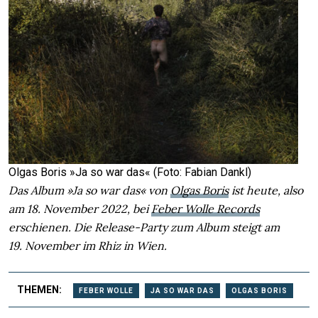
Olgas Boris »Ja so war das« (Foto: Fabian Dankl)
Das Album »Ja so war das« von
Olgas Boris
ist heute, also
am 18. November 2022, bei
Feber Wolle Records
erschienen. Die Release-Party zum Album steigt am
19. November im Rhiz in Wien.
THEMEN:
FEBER WOLLE
JA SO WAR DAS
OLGAS BORIS