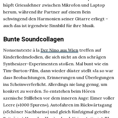
hüpft Griesslehner zwischen Mikrofon und Laptop
herum, während ihr Partner auf einem Bein
schwingend den Harmonien seiner Gitarre erliegt –
auch das ist irgendwie Sinnbild für ihre Musik.
Bunte Soundcollagen
Nonsenstexte à la
Der Nino aus Wien
treffen auf
Kinderliedmelodien, die sich nicht an den schrägen
Synthesizer-Experimenten stoßen. Mal bunt wie ein
Tim-Burton-Film, dann wieder düster stellt »Ja so war
das« Beobachtungen, Erinnerungen und Überlegungen
ins Scheinwerferlicht. Allerdings nie lang genug, um
konkret zu werden. So entstehen beim Hören
szenische Stillleben vor dem inneren Auge: Eimer voller
Leere (»1000 Spuren«), Autofahren im Rückwärtsgang
(»Schöner Nachbarin«) und gleich fünfzigmal geteilte