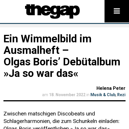
Ein Wimmelbild im
Ausmalheft –
Olgas Boris’ Debütalbum
»Ja so war das«
Helena Peter
am
18. November 2022
in
Musik & Club
,
Rezi
Zwischen matschigen Discobeats und
Schlagerharmonien, die zum Schunkeln einladen:
Olgas Boris veröffentlichen »Ja so war das«.