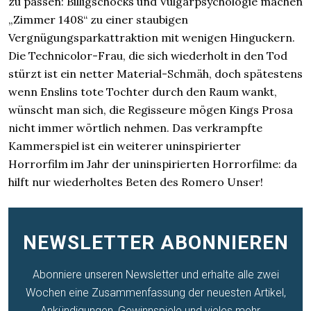
zu passen: Billigschocks und Vulgärpsychologie machen
„Zimmer 1408“ zu einer staubigen
Vergnügungsparkattraktion mit wenigen Hinguckern.
Die Technicolor-Frau, die sich wiederholt in den Tod
stürzt ist ein netter Material-Schmäh, doch spätestens
wenn Enslins tote Tochter durch den Raum wankt,
wünscht man sich, die Regisseure mögen Kings Prosa
nicht immer wörtlich nehmen. Das verkrampfte
Kammerspiel ist ein weiterer uninspirierter
Horrorfilm im Jahr der uninspirierten Horrorfilme: da
hilft nur wiederholtes Beten des Romero Unser!
NEWSLETTER ABONNIEREN
Abonniere unseren Newsletter und erhalte alle zwei
Wochen eine Zusammenfassung der neuesten Artikel,
Ankündigungen, Gewinnspiele und vieles mehr ...