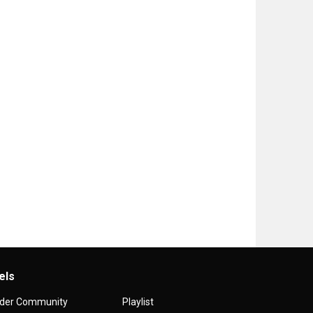
els
 der Community
Playlist