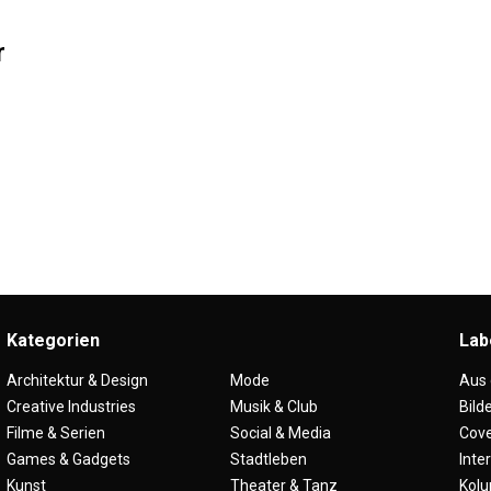
r
Kategorien
Lab
Architektur & Design
Mode
Aus
Creative Industries
Musik & Club
Bild
Filme & Serien
Social & Media
Cove
Games & Gadgets
Stadtleben
Inte
Kunst
Theater & Tanz
Kol