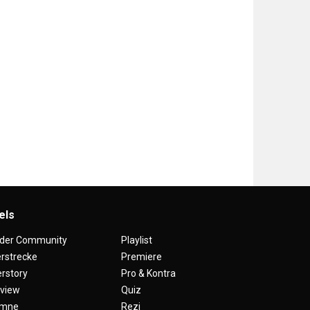
els
 der Community
Playlist
erstrecke
Premiere
rstory
Pro & Kontra
rview
Quiz
umne
Rezi