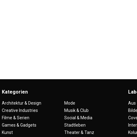
Kategorien
Lab
Architektur & Design
Mode
Aus
Creative Industries
Musik & Club
Bild
Filme & Serien
Social & Media
Cove
Games & Gadgets
Stadtleben
Inte
Kunst
Theater & Tanz
Kol