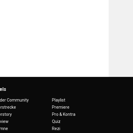
els
 der Community
Playlist
erstrecke
Premiere
rstory
Pro & Kontra
rview
Quiz
umne
Rezi