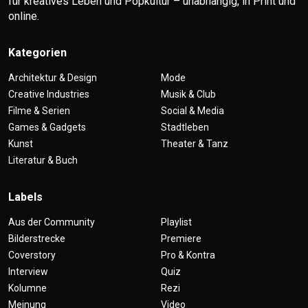
für kreatives Leben und Popkultur – unabhängig, in Print und
online.
Kategorien
Architektur & Design
Mode
Creative Industries
Musik & Club
Filme & Serien
Social & Media
Games & Gadgets
Stadtleben
Kunst
Theater & Tanz
Literatur & Buch
Labels
Aus der Community
Playlist
Bilderstrecke
Premiere
Coverstory
Pro & Kontra
Interview
Quiz
Kolumne
Rezi
Meinung
Video