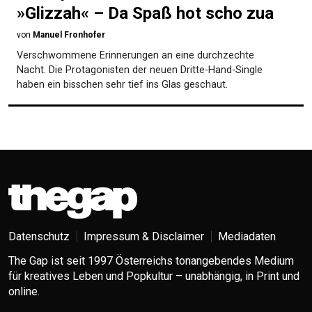
»Glizzah« – Da Spaß hot scho zua
von
Manuel Fronhofer
Verschwommene Erinnerungen an eine durchzechte
Nacht. Die Protagonisten der neuen Dritte-Hand-Single
haben ein bisschen sehr tief ins Glas geschaut.
Datenschutz
Impressum & Disclaimer
Mediadaten
The Gap ist seit 1997 Österreichs tonangebendes Medium
für kreatives Leben und Popkultur – unabhängig, in Print und
online.