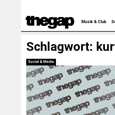
Musik & Club
S
Schlagwort:
kur
Social & Media