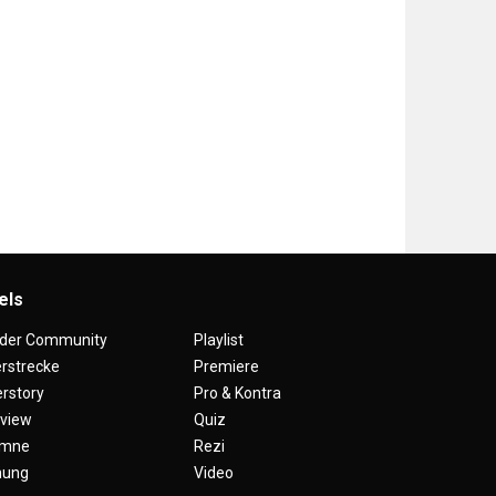
els
 der Community
Playlist
erstrecke
Premiere
rstory
Pro & Kontra
rview
Quiz
umne
Rezi
nung
Video