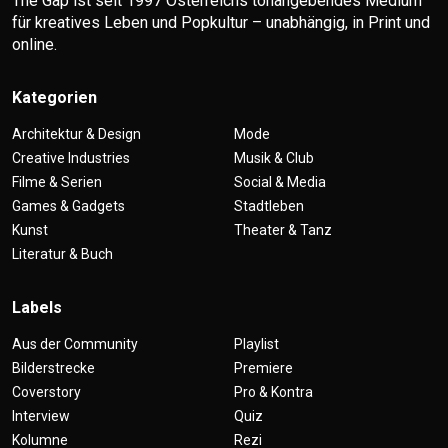
The Gap ist seit 1997 Österreichs tonangebendes Medium
für kreatives Leben und Popkultur – unabhängig, in Print und
online.
Kategorien
Architektur & Design
Mode
Creative Industries
Musik & Club
Filme & Serien
Social & Media
Games & Gadgets
Stadtleben
Kunst
Theater & Tanz
Literatur & Buch
Labels
Aus der Community
Playlist
Bilderstrecke
Premiere
Coverstory
Pro & Kontra
Interview
Quiz
Kolumne
Rezi