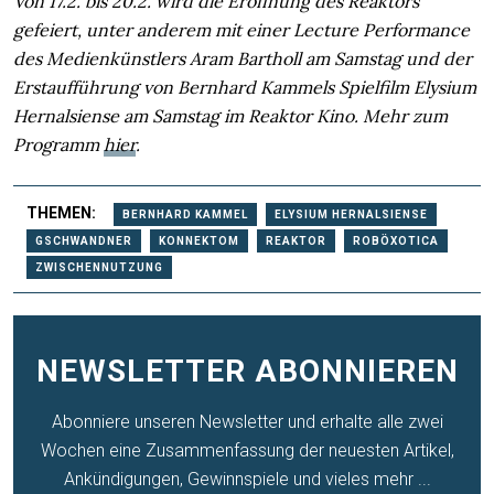
Von 17.2. bis 20.2. wird die Eröffnung des Reaktors
gefeiert, unter anderem mit einer Lecture Performance
des Medienkünstlers Aram Bartholl am Samstag und der
Erstaufführung von Bernhard Kammels Spielfilm Elysium
Hernalsiense am Samstag im Reaktor Kino. Mehr zum
Programm
hier
.
THEMEN:
BERNHARD KAMMEL
ELYSIUM HERNALSIENSE
GSCHWANDNER
KONNEKTOM
REAKTOR
ROBÖXOTICA
ZWISCHENNUTZUNG
NEWSLETTER ABONNIEREN
Abonniere unseren Newsletter und erhalte alle zwei
Wochen eine Zusammenfassung der neuesten Artikel,
Ankündigungen, Gewinnspiele und vieles mehr ...