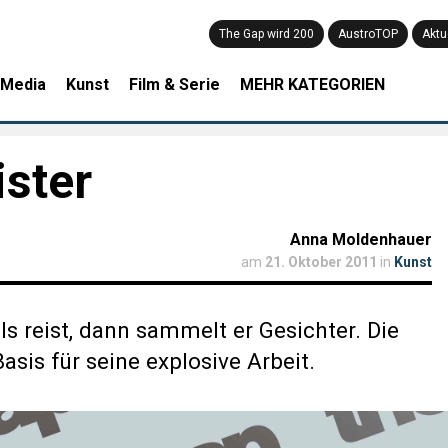
The Gap wird 200
AustroTOP
Aktu
 Media
Kunst
Film & Serie
MEHR KATEGORIEN
ster
Anna Moldenhauer
am
21. Oktober 2011
in
Kunst
s reist, dann sammelt er Gesichter. Die
sis für seine explosive Arbeit.