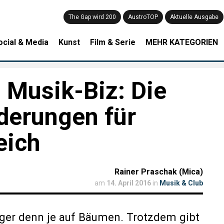
The Gap wird 200
AustroTOP
Aktuelle Ausgabe
ocial & Media
Kunst
Film & Serie
MEHR KATEGORIEN
 Musik-Biz: Die
derungen für
eich
Rainer Praschak (Mica)
am
14. April 2016
in
Musik & Club
ger denn je auf Bäumen. Trotzdem gibt