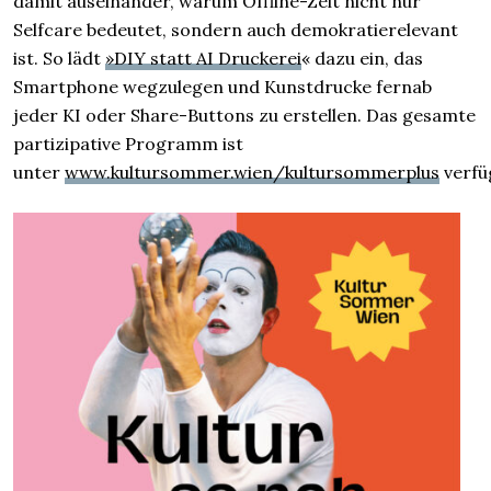
damit auseinander, warum Offline-Zeit nicht nur
Selfcare bedeutet, sondern auch demokratie­relevant
ist. So lädt
»DIY statt AI Druckerei
« dazu ein, das
Smartphone weg­zulegen und Kunst­drucke fernab
jeder KI oder Share-Buttons zu erstellen. Das gesamte
partizipative Programm ist
unter
www.kultursommer.wien/kultursommerplus
verfü