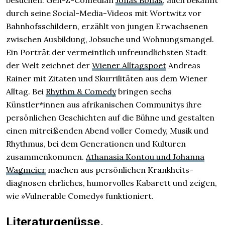
besuchen. Gen-Z-Comedian
Jonas Bonas
, auch bekannt
durch seine Social-Media-Videos mit Wortwitz vor
Bahnhofs­schildern, erzählt von jungen Erwachsenen
zwischen Ausbildung, Jobsuche und Wohnungs­mangel.
Ein Porträt der vermeintlich unfreundlichsten Stadt
der Welt zeichnet der
Wiener Alltagspoet
Andreas
Rainer mit Zitaten und Skurrilitäten aus dem Wiener
Alltag. Bei
Rhythm & Comedy
bringen sechs
Künstler*innen aus afrikanischen Communitys ihre
persönlichen Geschichten auf die Bühne und gestalten
einen mit­reißenden Abend voller Comedy, Musik und
Rhythmus, bei dem Generationen und Kulturen
zusammen­kommen.
Athanasia Kontou und Johanna
Wagmeier
machen aus persönlichen Krankheits­
diagnosen ehrliches, humorvolles Kabarett und zeigen,
wie »Vulnerable Comedy« funktioniert.
Literaturgenüsse,