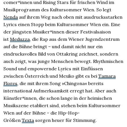
comer*innen und Rising Stars für frischen Wind im
Musik­programm des Kultur­sommer Wien. So legt
Nenda
auf ihrem Weg nach oben mit ausdrucks­starken
Lyrics einen Stopp beim Kultur­sommer Wien ein. Eine
der jüngsten Musiker*innen dieser Festival­saison
ist
Meduzza
, die Rap aus dem Wiener Jugend­zentrum
auf die Bühne bringt – und damit nicht nur ein
eindrucks­volles Bild von Ottakring zeichnet, sondern
auch zeigt, was junge Menschen bewegt. Rhythmischen
Sound und empowernde Lyrics mit Einflüssen
zwischen Österreich und Mexiko gibt es bei
Tamara
Flores
, die mit ihrem Song »Chingona«
bereits
international Auf­merk­samkeit erregt hat. Aber auch
Künstler*innen, die schon lange in der heimischen
Musik­szene etabliert sind, stehen beim Kultur­sommer
Wien auf der Bühne – die Hip-Hop-
Größen
Texta
sorgen heuer für Stimmung.