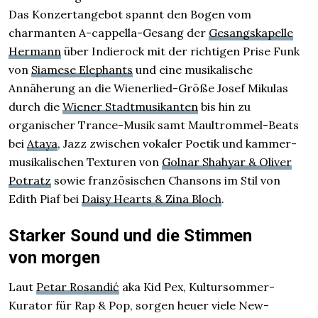
Das Konzert­angebot spannt den Bogen vom
charmanten A-cappella-Gesang der
Gesangskapelle
Hermann
über Indierock mit der richtigen Prise Funk
von
Siamese Elephants
und eine musikalische
Annäherung an die Wiener­lied-Größe Josef Mikulas
durch die
Wiener Stadtmusikanten
bis hin zu
organischer Trance-Musik samt Maul­trommel-Beats
bei
Ataya
, Jazz zwischen vokaler Poetik und kammer­
musikalischen Texturen von
Golnar Shahyar & Oliver
Potratz
sowie französischen Chansons im Stil von
Edith Piaf bei
Daisy Hearts & Zina Bloch
.
Starker Sound und die Stimmen
von morgen
Laut
Petar Rosandić
aka Kid Pex, Kultursommer-
Kurator für Rap & Pop, sorgen heuer viele New­