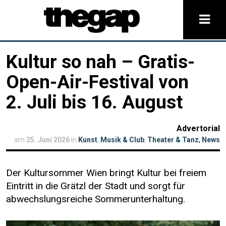
Kultur so nah – Gratis-
Open-Air-Festival von
2. Juli bis 16. August
Advertorial
am
25. Juni 2026
in
Kunst
,
Musik & Club
,
Theater & Tanz
,
News
Der Kultursommer Wien bringt Kultur bei freiem
Eintritt in die Grätzl der Stadt und sorgt für
abwechslungs­reiche Sommer­unterhaltung.