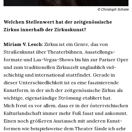
© Christoph Schiele
Welchen Stellenwert hat der zeit­genössische
Zirkus innerhalb der Zirkuskunst?
Miriam V. Lesch:
Zirkus ist ein Genre, das von
Straßen­kunst über Theater­bühnen, Ausstellungs­
formate und Las-Vegas-Shows bis hin zur Pariser Oper
und zum traditionellen Zirkus­zelt unglaub­lich viel­
schichtig und inter­national stattfindet. Gerade in
dieser Unter­schied­lich­keit ist es eine faszinierende
Kunstform, in der sich der zeit­genössische Zirkus als
wichtige, eigenständige Strömung etabliert hat.
Mich freut es vor allem, dass er in der öster­reichischen
Kultur­land­schaft immer mehr Fuß fasst und ankommt.
Einen noch größeren Austausch mit anderen Kunst­
formen wie beispiels­weise dem Theater fände ich sehr