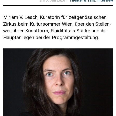
am
3. Juli 2026
in
Theater & Tanz
,
Interview
Miriam V. Lesch, Kuratorin für zeit­genössischen
Zirkus beim Kultur­sommer Wien, über den Stellen­
wert ihrer Kunstform, Fluidität als Stärke und ihr
Haupt­anliegen bei der Programm­gestaltung.