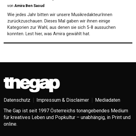
von
Amira Ben Saoud
Wie jedes Jahr bitten wir unsere MusikredakteurInnen
zurückzuschauen. Dieses Mal gaben wir ihnen einige
Kategorien zur Wahl, aus denen sie sich 5-8 aussuchen
konnten. Lest hier, was Amira gewählt hat.
Datenschutz
Impressum & Disclaimer
Mediadaten
The Gap ist seit 1997 Österreichs tonangebendes Medium
für kreatives Leben und Popkultur – unabhängig, in Print und
online.