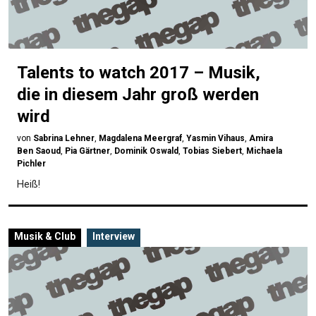
Talents to watch 2017 – Musik,
die in diesem Jahr groß werden
wird
von
Sabrina Lehner
,
Magdalena Meergraf
,
Yasmin Vihaus
,
Amira
Ben Saoud
,
Pia Gärtner
,
Dominik Oswald
,
Tobias Siebert
,
Michaela
Pichler
Heiß!
Musik & Club
Interview