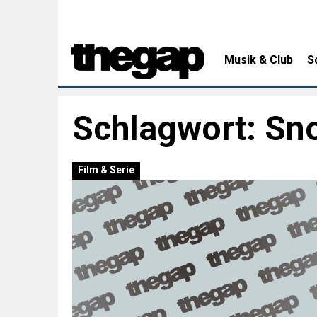
Musik & Club
S
Schlagwort:
Sn
Film & Serie