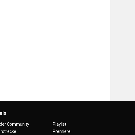
els
 der Community
Playlist
erstrecke
Premiere