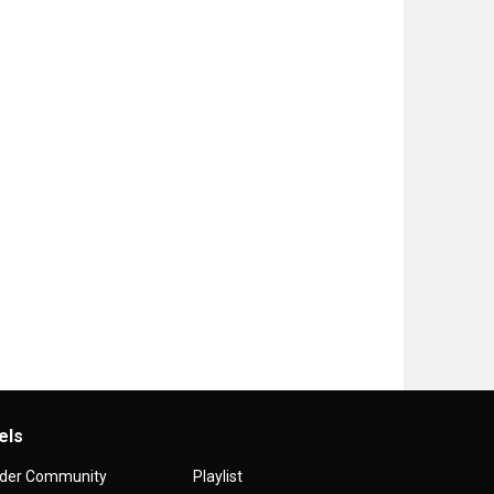
els
 der Community
Playlist