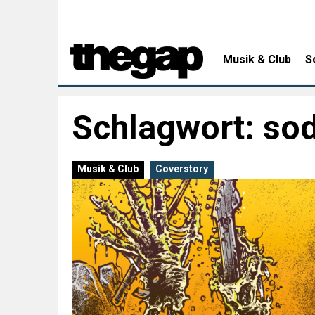
Musik & Club
S
Schlagwort:
sod
Musik & Club
Coverstory