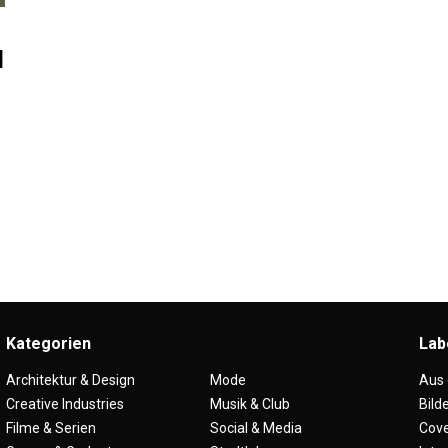
d
n
e
Kategorien
Lab
Architektur & Design
Mode
Aus
Creative Industries
Musik & Club
Bild
Filme & Serien
Social & Media
Cove