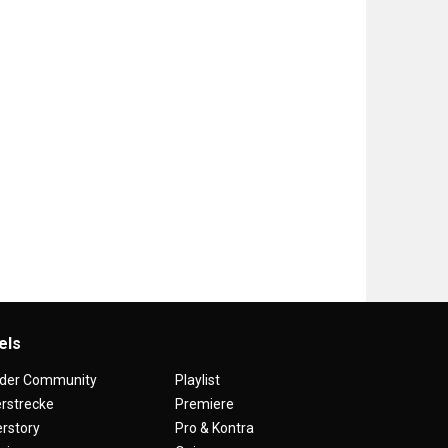
els
 der Community
Playlist
erstrecke
Premiere
rstory
Pro & Kontra