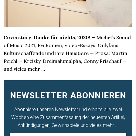
Coverstory: Danke für nichts, 2020!
— Michel’s Sound
of Music 2021, Evi Romen, Video-Essays, Onlyfans,
Kulturschaffende und ihre Haustiere — Prosa: Martin
Peichl — Kreisky, Dreimalumalpha, Conny Frischauf —
und vieles mehr …
NEWSLETTER ABONNIEREN
Abonniere unseren Newsletter und erhalte alle zwei
Wochen eine Zusammenfassung der neuesten Artikel,
Ankündigungen, Gewinnspiele und vieles mehr ...