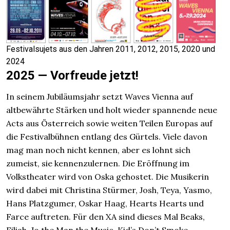
Festivalsujets aus den Jahren 2011, 2012, 2015, 2020 und
2024
2025 — Vorfreude jetzt!
In seinem Jubiläumsjahr setzt Waves Vienna auf
altbewährte Stärken und holt wieder spannende neue
Acts aus Österreich sowie weiten Teilen Europas auf
die Festivalbühnen entlang des Gürtels. Viele davon
mag man noch nicht kennen, aber es lohnt sich
zumeist, sie kennenzulernen. Die Eröffnung im
Volkstheater wird von Oska gehostet. Die Musikerin
wird dabei mit Christina Stürmer, Josh, Teya, Yasmo,
Hans Platzgumer, Oskar Haag, Hearts Hearts und
Farce auftreten. Für den XA sind dieses Mal Beaks,
Filiah, Jo the Man the Music, Kid’s Don’t Smoke,