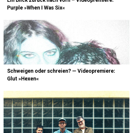
Purple »When I Was Six«
Schweigen oder schreien? — Videopremiere:
Glut »Hexen«