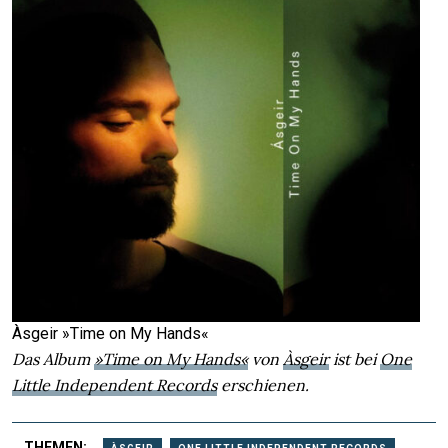
Àsgeir »Time on My Hands«
Das Album
»Time on My Hands«
von
Àsgeir
ist bei
One
Little Independent Records
erschienen.
THEMEN: