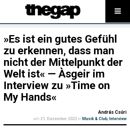
»Es ist ein gutes Gefühl
zu erkennen, dass man
nicht der Mittelpunkt der
Welt ist« — Àsgeir im
Interview zu »Time on
My Hands«
András Csúri
am
21. Dezember 2022
in
Musik & Club
,
Interview