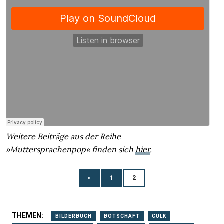
Weitere Beiträge aus der Reihe
»Muttersprachenpop« finden sich
hier
.
«
1
2
THEMEN:
BILDERBUCH
BOTSCHAFT
CULK