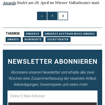
Awards
findet am 26. April im Wiener Volkstheater statt.
«
1
2
THEMEN:
AMADEUS
AMADEUS AUSTRIAN MUSIC AWARDS
AWARDS
NOMINIERTE
VOLKSTHEATER
NEWSLETTER ABONNIEREN
Abonniere unseren Newsletter und erhalte alle zwei
Wochen eine Zusammenfassung der neuesten Artikel,
Ankündigungen, Gewinnspiele und vieles mehr ...