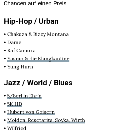
Chancen auf einen Preis.
Hip-Hop / Urban
• Chakuza & Bizzy Montana
• Dame
• Raf Camora
•
Yasmo & die Klangkantine
• Yung Hurn
Jazz / World / Blues
•
5/8erl in Ehr’n
•
5K HD
•
Hubert von Goisern
•
Molden, Resetarits, Soyka, Wirth
• Wilfried