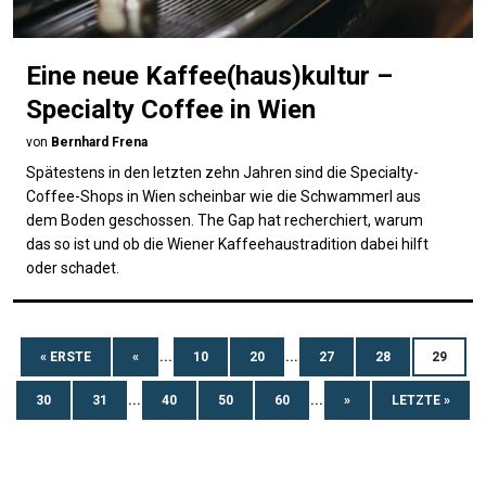
Eine neue Kaffee(haus)kultur –
Specialty Coffee in Wien
von
Bernhard Frena
Spätestens in den letzten zehn Jahren sind die Specialty-
Coffee-Shops in Wien scheinbar wie die Schwammerl aus
dem Boden geschossen. The Gap hat recherchiert, warum
das so ist und ob die Wiener Kaffeehaustradition dabei hilft
oder schadet.
« ERSTE
«
...
10
20
...
27
28
29
30
31
...
40
50
60
...
»
LETZTE »