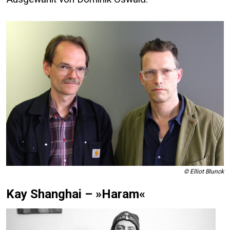
© Elliot Blunck
Kay Shanghai – »Haram«