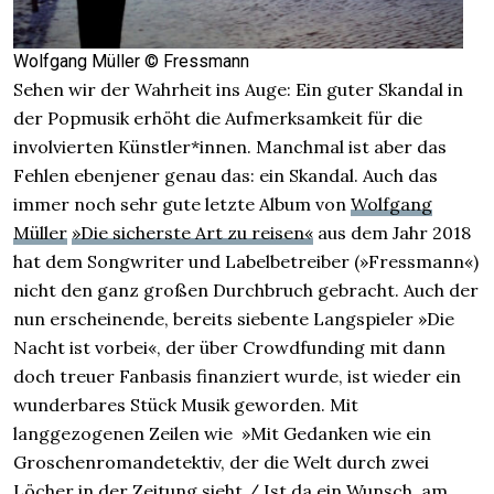
Wolfgang Müller © Fressmann
Sehen wir der Wahrheit ins Auge: Ein guter Skandal in
der Popmusik erhöht die Aufmerksamkeit für die
involvierten Künstler*innen. Manchmal ist aber das
Fehlen ebenjener genau das: ein Skandal. Auch das
immer noch sehr gute letzte Album von
Wolfgang
Müller
»Die sicherste Art zu reisen«
aus dem Jahr 2018
hat dem Songwriter und Labelbetreiber (»Fressmann«)
nicht den ganz großen Durchbruch gebracht. Auch der
nun erscheinende, bereits siebente Langspieler »Die
Nacht ist vorbei«, der über Crowdfunding mit dann
doch treuer Fanbasis finanziert wurde, ist wieder ein
wunderbares Stück Musik geworden. Mit
langgezogenen Zeilen wie »Mit Gedanken wie ein
Groschenromandetektiv, der die Welt durch zwei
Löcher in der Zeitung sieht / Ist da ein Wunsch, am