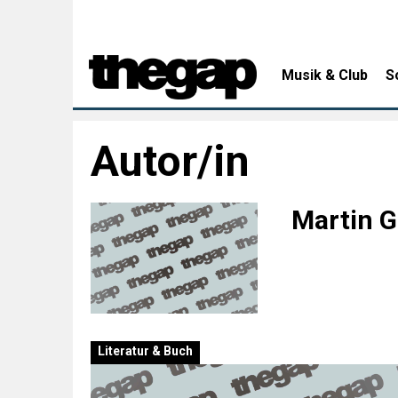
Musik & Club
S
Autor/in
Martin 
Literatur & Buch