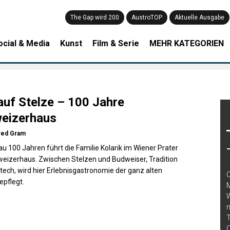
The Gap wird 200
AustroTOP
Aktuelle Ausgabe
ocial & Media
Kunst
Film & Serie
MEHR KATEGORIEN
 auf Stelze – 100 Jahre
eizerhaus
red Gram
au 100 Jahren führt die Familie Kolarik im Wiener Prater
eizerhaus. Zwischen Stelzen und Budweiser, Tradition
tech, wird hier Erlebnisgastronomie der ganz alten
C
epflegt.
M
W
m
T
C