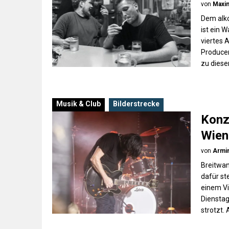
von
Maxim
Dem alk
ist ein 
viertes 
Producer
zu diese
Musik & Club
Bilderstrecke
Konz
Wien
von
Armin
Breitwan
dafür st
einem Vi
Dienstag
strotzt.