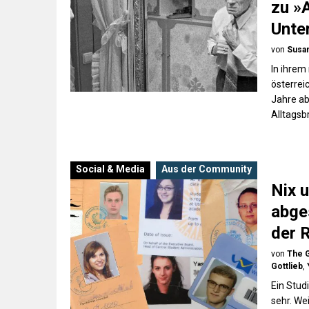
zu »
Unter
von
Susan
In ihrem
österrei
Jahre ab
Alltagsb
Social & Media
Aus der Community
Nix u
abge
der 
von
The 
Gottlieb
,
Ein Stud
sehr. We