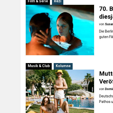
Film & Serie
Rezi
70. B
diesj
von
Susan
Die Berl
guten Fi
Musik & Club
Kolumne
Mutt
Verö
von
Domi
Deutschs
Pathos u