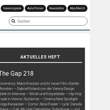
Gewinnspiele
Autor*innen
Newsletter
Abo/Merch
Suchen
nach:
AKTUELLES HEFT
The Gap 218
overstory: Marie Kreutzer und ihr neuer Film »Gentle
onster« — Gabriel Roland von der Vienna Design
eek im Interview — Mode und Körperbilder — Hip-Hop
ade in Vienna: Skyfarmer — Cinema Next Spotlight:
olga Karaaslan — Comic: Nina Prader — Lyrik: Daniela
hana — Culk, My Ugly Clementine, Sofie Royer — und