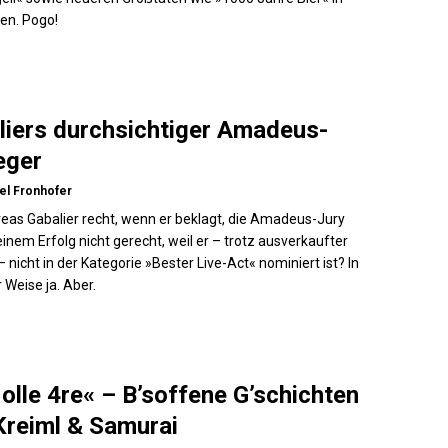
en. Pogo!
liers durchsichtiger Amadeus-
eger
el Fronhofer
eas Gabalier recht, wenn er beklagt, die Amadeus-Jury
inem Erfolg nicht gerecht, weil er – trotz ausverkaufter
– nicht in der Kategorie »Bester Live-Act« nominiert ist? In
 Weise ja. Aber.
olle 4re« – B’soffene G’schichten
Kreiml & Samurai