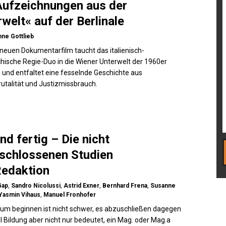
Aufzeichnungen aus der
welt« auf der Berlinale
ne Gottlieb
 neuen Dokumentarfilm taucht das italienisch-
chische Regie-Duo in die Wiener Unterwelt der 1960er
 und entfaltet eine fesselnde Geschichte aus
rutalität und Justizmissbrauch.
nd fertig – Die nicht
schlossenen Studien
Redaktion
Gap
,
Sandro Nicolussi
,
Astrid Exner
,
Bernhard Frena
,
Susanne
Yasmin Vihaus
,
Manuel Fronhofer
ium beginnen ist nicht schwer, es abzuschließen dagegen
il Bildung aber nicht nur bedeutet, ein Mag. oder Mag.a