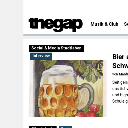
Musik & Club
S
Social & Media
Stadtleben
Bier
Interview
Schw
von
Manf
Seit gen
das Schw
und High
Schule g