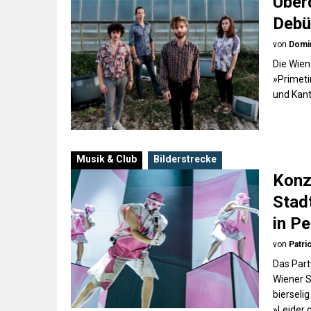
Über
Debü
von
Domi
Die Wien
»Primeti
und Kant
Musik & Club
Bilderstrecke
Konz
Stad
in P
von
Patri
Das Par
Wiener S
bierseli
»Leider 