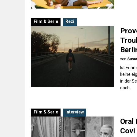
Film & Serie
Rezi
Prov
Trou
Berl
von
Susan
Ist Erin
keine ei
in der S
nach.
Film & Serie
Interview
Oral 
Covi