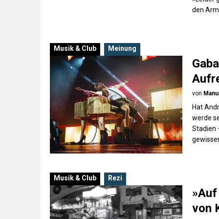
den Arm
Musik & Club
Meinung
Gaba
Aufr
von
Manu
Hat Andr
werde se
Stadien 
gewisser
Musik & Club
Rezi
»Auf 
von 