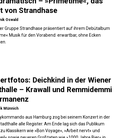
dramatisch – »Primetime«, das
t von Strandhase
nik Oswald
er Gruppe Strandhase präsentiert auf ihrem Debütalbum
me« Musik für den Vorabend: erwartbar, ohne Ecken
en.
ertfotos: Deichkind in der Wiener
thalle – Krawall und Remmidemmi
ermanenz
ck Münnich
tykommando aus Hamburg zog bei seinem Konzert in der
tadthalle alle Register. Am Ende lag sich das Publikum
g zu Klassikern wie »Bon Voyage«, »Arbeit nervt« und
geil« sowie neueren Großtaten wie »1000 Jahre Bier« in