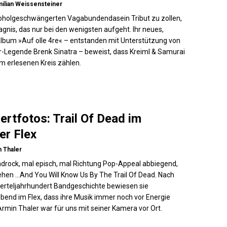
ilian Weissensteiner
oholgeschwängerten Vagabundendasein Tribut zu zollen,
Wagnis, das nur bei den wenigsten aufgeht. Ihr neues,
Album »Auf olle 4re« – entstanden mit Unterstützung von
-Legende Brenk Sinatra – beweist, dass Kreiml & Samurai
m erlesenen Kreis zählen.
ertfotos: Trail Of Dead im
er Flex
 Thaler
drock, mal episch, mal Richtung Pop-Appeal abbiegend,
ehen …And You Will Know Us By The Trail Of Dead. Nach
erteljahrhundert Bandgeschichte bewiesen sie
bend im Flex, dass ihre Musik immer noch vor Energie
 Armin Thaler war für uns mit seiner Kamera vor Ort.