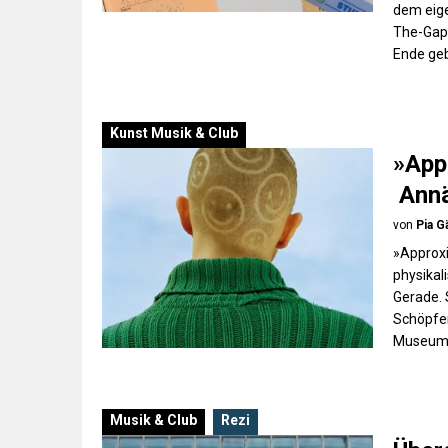
dem eige
The-Gap-
Ende ge
Kunst
Musik & Club
»App
Annä
von
Pia G
»Approxi
physikal
Gerade. 
Schöpfer
Museums
Musik & Club
Rezi