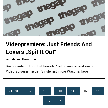
Videopremiere: Just Friends And
Lovers „Spit It Out“
von
Manuel Fronhofer
Das Indie-Pop-Trio Just Friends And Lovers nimmt uns im
Video zu seiner neuen Single mit in die Waschanlage.
« ERSTE
«
...
10
...
13
14
15
16
17
»